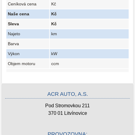
Ceníková cena
Kč
Naše cena
Kč
Sleva
Kč
Najeto
km
Barva
Výkon
kW
Objem motoru
ccm
ACR AUTO, A.S.
Pod Stromovkou 211
370 01 Litvínovice
PROVOZOVNA: