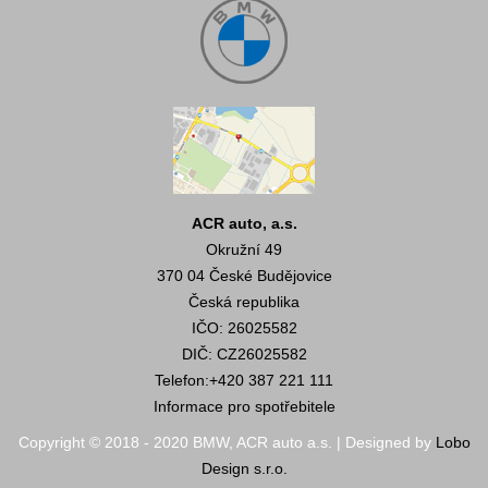
ACR auto, a.s.
Okružní 49
370 04 České Budějovice
Česká republika
IČO: 26025582
DIČ: CZ26025582
Telefon:
+420 387 221 111
Informace pro spotřebitele
Copyright © 2018 - 2020 BMW, ACR auto a.s. | Designed by
Lobo
Design s.r.o.